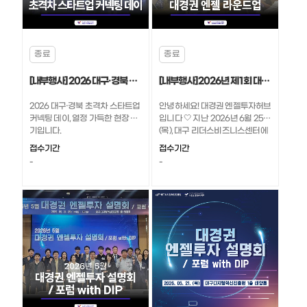
종료
종료
[내부행사] 2026 대구·경북 초격차 스타트업 커넥팅 데이, 열정 가득한 현장 속으로!
[내부행사] 2026년 제 1회 대경권 엔젤 라운드업, 열정 가득한 현장 속으로!
2026 대구·경북 초격차 스타트업
안녕하세요! 대경권 엔젤투자허브
커넥팅 데이, 열정 가득한 현장 후
입니다 🤍 ​지난 2026년 6월 25일
기입니다.
(목), 대구 리더스비즈니스센터에
서 2026년 제 1회 대경권 엔젤 라
접수기간
접수기간
운드업 행사가 개최되었습니다.
-
-
열정 가득한 현장 속으로, 함께 가
보실까요? 🙌