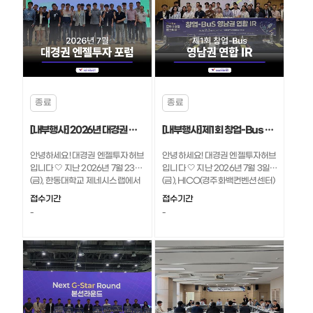
종료
종료
[내부행사] 2026년 대경권 엔젤투자 포럼 (7월) 현장 스케치!🤍
[내부행사] 제1회 창업-Bus 영남권 연합 IR! 현장 스케치🎥
안녕하세요! 대경권 엔젤투자허브
안녕하세요! 대경권 엔젤투자허브
입니다 🤍 지난 2026년 7월 23일
입니다 🤍 지난 2026년 7월 3일
(금), 한동대학교 제네시스랩에서
(금), HICO(경주화백컨벤션센터)
2026 대경권 엔젤투자포럼(7월)​
에서 제1회 창업-Bus 영남권 연합
접수기간
접수기간
이 성황리에 개최되었는데요! 따
IR이 성공적으로 진행되었는데요!
-
-
끈따끈한 행사 후기 궁금하지 않
영남권 유망 스타트업과 투자자가
으신가요? 👀
한자리에 모인 오늘의 행사! 열정
가득한 현장 함께 확인해 보아요!