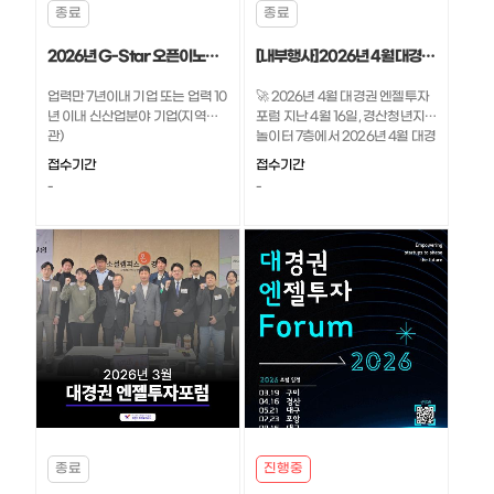
종료
종료
2026년 G-Star 오픈이노베이션 커넥팅데이 모집
[내부행사] 2026년 4월 대경권 엔젤투자포럼 현장 스케치
업력만 7년이내 기업 또는 업력 10
🚀 2026년 4월 대경권 엔젤투자
년 이내 신산업분야 기업(지역무
포럼 지난 4월 16일, 경산청년지식
관)
놀이터 7층에서 2026년 4월 대경
권 엔젤투자포럼이 개최되었습니
접수기간
접수기간
다! 이번 포럼은 대경권 유망 스타
-
-
트업과 투자자를 연결하고, 실질
적인 투자 기회를 넓히기 위해 마
련되었는데요. 주제강연과 스타트
업 IR, 1:1 투자상담, 네트워킹까지
이어지며 현장에서는 활발한 소통
과 교류가 펼쳐졌습니다 👀✨ 4월
포럼현장, 함께 확인해 보세요!
종료
진행중