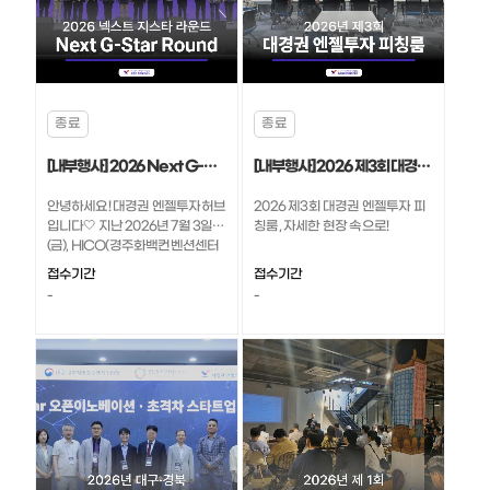
종료
종료
[내부행사] 2026 Next G-star Round (넥스트 지스타 라운드) 본선 현장 스케치!📷
[내부행사] 2026 제3회 대경권 엔젤투자 피칭룸, 자세한 현장 속으로!
안녕하세요! 대경권 엔젤투자허브
2026 제3회 대경권 엔젤투자 피
입니다🤍 지난 2026년 7월 3일
칭룸, 자세한 현장 속으로!
(금), HICO(경주화백컨벤션센터
메인무대)에서 2026 Next G-
접수기간
접수기간
star Round 본선이 성공적으로
-
-
진행되었는데요! 자세한 행사 현
장 속으로 함께 가보실까요? ​ 자세
한 행사 현장 속으로 함께 가보실
까요? 🚶