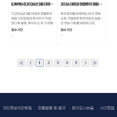
[내부행사] 2026년 3월 대경권 엔젤투자포럼 현장 스케치
2026 대경권 엔젤투자 포럼 참여기업 모집 공고
🚀 2026년 3월 대경권 엔젤투자
투자유치를 희망하는 대구·경북
포럼 스타트업과 투자자가 직접
소재 기업에게 투자자와의 실질적
만나 IR 발표, 투자자 소개, 1:1 미팅
인 만남 기회를 제공하고자,
까지! 실질적인 투자 연계를 위한
『2026년 대경권 엔젤투자 포럼』
접수기간
접수기간
뜻깊은 시간이 진행되었는데요.
투자 IR에 참여할 우수기업을 다
-
-
활발한 교류와 깊이 있는 대화로
음과 같이 모집합니다.
채워진 3월 포럼 현장, 함께 확인
해 보세요!
2
3
4
5
1
개인정보처리방침
관렵법령 및 법규
찾아오시는길
사이트맵