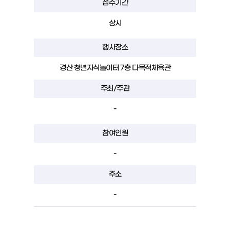
접수기간
상시
행사장소
경산 청년지식놀이터 7층 다목적체육관
주최/주관
-
참여인원
-
주소
-