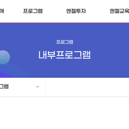
개
프로그램
엔젤투자
엔젤교
허브
내부프로그램
엔젤클럽
엔젤교육소
개인투자조합
외부프로그램
엔젤교육일
프로그램
전문개인투자자
내부프로그램
벤처투자마트
매칭펀드
그램
TIPS
투자확인서
소득공제 계산기