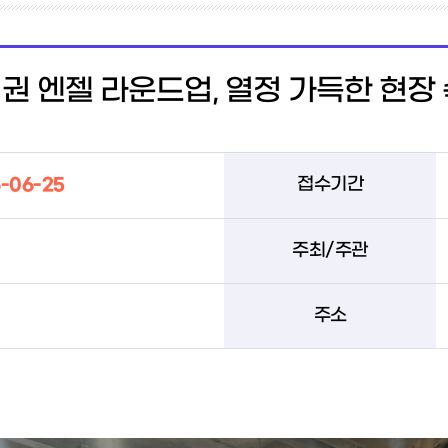
대경권 엔젤 라운드업, 열정 가득한 현장
-06-25
접수기간
주최/주관
주소