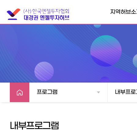
지역허브소
대경권엔젤투자
협의회소개
찾아오시는길
프로그램
내부프로
내부프로그램