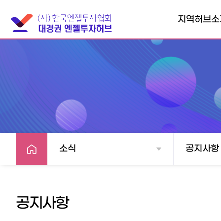
지역허브소
대경권엔젤투자
협의회소개
찾아오시는길
소식
공지사항
공지사항