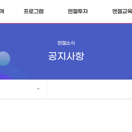
개
프로그램
엔젤투자
엔젤교
허브
내부프로그램
엔젤클럽
엔젤교육소
개인투자조합
외부프로그램
엔젤교육일
엔젤소식
전문개인투자자
공지사항
벤처투자마트
매칭펀드
TIPS
투자확인서
소득공제 계산기