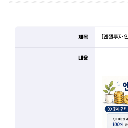
제목
[엔젤투자 인
내용