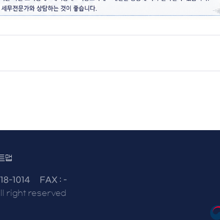
트맵
18-1014
FAX : -
l right reserved