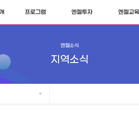
개
프로그램
엔젤투자
엔젤교
허브
내부프로그램
엔젤클럽
엔젤교육소
개인투자조합
외부프로그램
엔젤교육일
엔젤소식
전문개인투자자
지역소식
벤처투자마트
매칭펀드
TIPS
투자확인서
소득공제 계산기