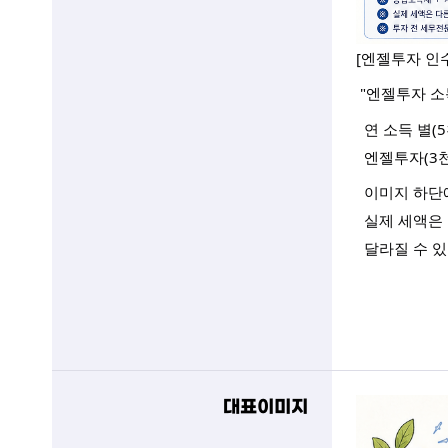
[엔젤투자 인수
 "엔젤투자 
  연 소득 별
  엔젤투자(
  이미지 하
  실제 세액
  달라질 수 
대표이미지