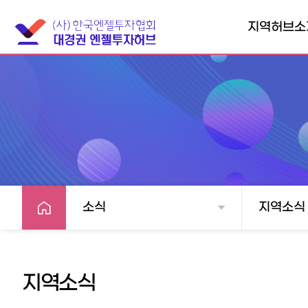
지역허브소
대경권엔젤투자
협의회소개
찾아오시는길
소식
지역소식
지역소식