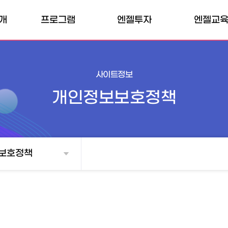
개
프로그램
엔젤투자
엔젤교
허브
내부프로그램
엔젤클럽
엔젤교육소
개인투자조합
외부프로그램
엔젤교육일
사이트정보
전문개인투자자
개인정보보호정책
벤처투자마트
매칭펀드
보호정책
TIPS
투자확인서
소득공제 계산기